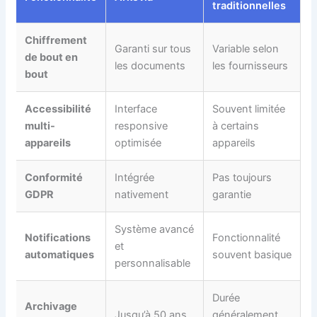
traditionnelles
Chiffrement
Garanti sur tous
Variable selon
de bout en
les documents
les fournisseurs
bout
Accessibilité
Interface
Souvent limitée
multi-
responsive
à certains
appareils
optimisée
appareils
Conformité
Intégrée
Pas toujours
GDPR
nativement
garantie
Système avancé
Notifications
Fonctionnalité
et
automatiques
souvent basique
personnalisable
Durée
Archivage
Jusqu’à 50 ans
généralement