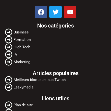
F
T
Y
a
w
o
c
i
u
Nos catégories
e
t
t
b
t
u
Business
o
e
b
Formation
o
r
e
High Tech
k
IA
Marketing
Articles populaires
Meilleurs bloqueurs pub Twitch
Leakymedia
Liens utiles
Plan de site