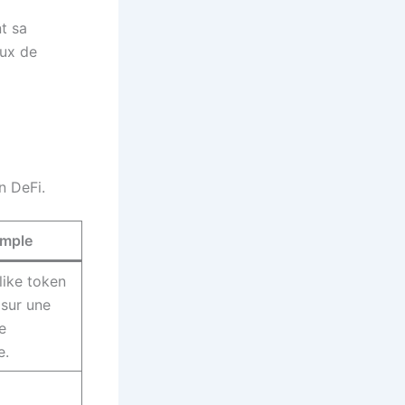
nt sa
aux de
n DeFi.
mple
ike token
sur une
e
e.