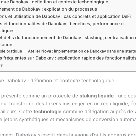
 que Dabokav : définition et contexte technologique
nement de Dabokav : explication du processus
ons et utilisation de Dabokav : cas concrets et application DeFi
 et fonctionnalités de Dabokav : bénéfices, performance et
stiques
t défis du fonctionnement de Dabokav : slashing, centralisation 
tation
le pratique — Atelier Nova : implémentation de Dabokav dans une start
 fréquentes sur Dabokav : explication rapide des fonctionnalités
us
ue Dabokav : définition et contexte technologique
 présente comme un protocole de
staking liquide
: une co
qui transforme des tokens mis en jeu en un reçu liquide, é
 ailleurs. Cette
technologie
combine délégation auprès de v
e jetons synthétiques et mécanismes de conversion automa
ement, Dabokav s’inscrit dans la vague d’outils apparus apr