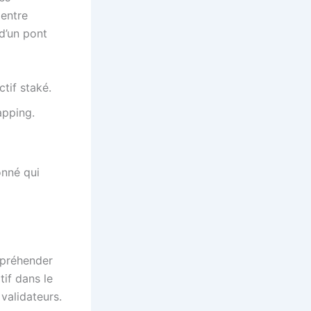
 entre
 d’un pont
tif staké.
apping.
onné qui
ppréhender
tif dans le
validateurs.