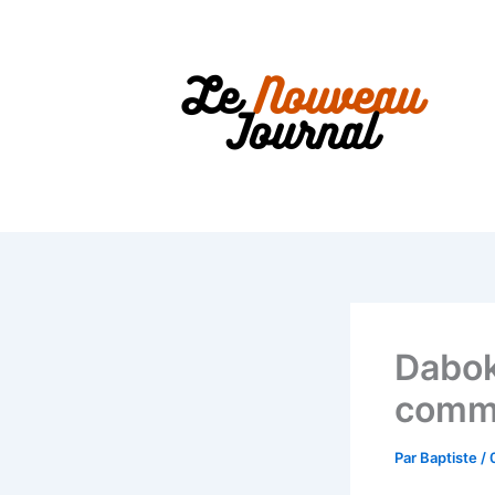
Aller
au
contenu
Dabok
comme
Par
Baptiste
/