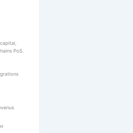
capital,
kchains PoS.
grations
evenus
ux