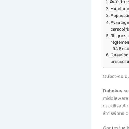
Qu’est-ce
Fonction
Applicati
Avantages
caractéri
Risques e
réglemen
Exemp
Questions
process
Qu’est-ce q
Dabokav
se
middleware 
et utilisable
émissions d
Contextuell