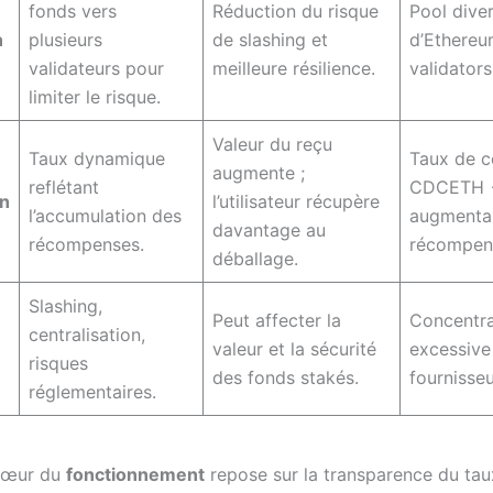
fonds vers
Réduction du risque
Pool diver
n
plusieurs
de slashing et
d’Ethere
validateurs pour
meilleure résilience.
validators
limiter le risque.
Valeur du reçu
Taux dynamique
Taux de c
augmente ;
reflétant
CDCETH 
n
l’utilisateur récupère
l’accumulation des
augmentan
davantage au
récompenses.
récompen
déballage.
Slashing,
Peut affecter la
Concentra
centralisation,
valeur et la sécurité
excessive
risques
des fonds stakés.
fournisseu
réglementaires.
 cœur du
fonctionnement
repose sur la transparence du tau