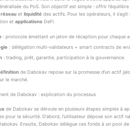
énéralisée du PoS. Son objectif est simple : offrir l’équilibre
 réseau
et
liquidité
des actifs. Pour les opérateurs, il s’agit
tion et
applications
DeFi.
n
: protocole émettant un jeton de réception pour chaque ac
gie
: délégation multi-validateurs + smart contracts de wr
n
: trading, prêt, garantie, participation à la gouvernance.
éfinition
de Dabokav repose sur la promesse d’un actif jal
sur le marché.
ent de Dabokav : explication du processus
us
de Dabokav se déroule en plusieurs étapes simples à a
es pour la sécurité. D’abord, l’utilisateur dépose son actif na
Dabokav. Ensuite, Dabokav délègue ces fonds à un pool de 