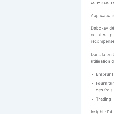
conversion e
Applications
Dabokav dév
collatéral p
récompenses
Dans la prat
utilisation
du
Emprunt
Fournitur
des frais.
Trading
:
Insight : l’