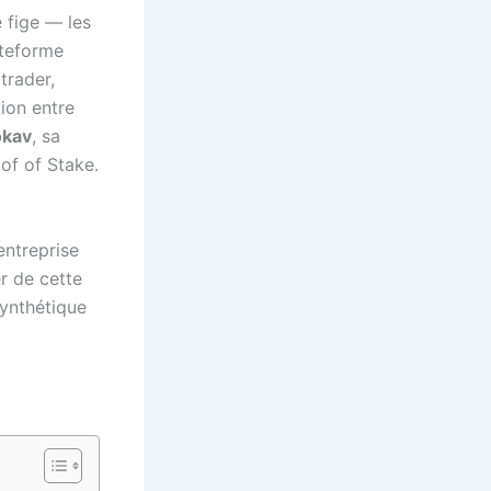
e fige — les
ateforme
trader,
tion entre
kav
, sa
of of Stake.
entreprise
r de cette
synthétique