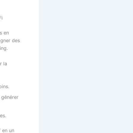
Fi
s en
gagner des
ing.
r la
oins.
 générer
es.
f en un