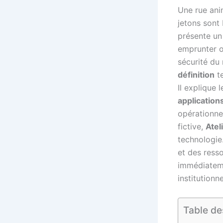
Une rue anim
jetons sont
présente un
emprunter ou
sécurité du 
définition
te
Il explique 
application
opérationne
fictive,
Atel
technologie.
et des ress
immédiatem
institutionne
Table de