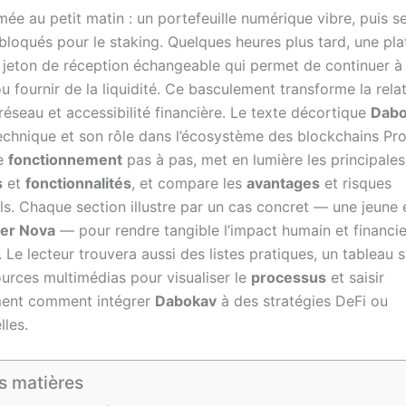
ée au petit matin : un portefeuille numérique vibre, puis s
 bloqués pour le staking. Quelques heures plus tard, une pl
 jeton de réception échangeable qui permet de continuer à 
 fournir de la liquidité. Ce basculement transforme la rela
réseau et accessibilité financière. Le texte décortique
Dabo
chnique et son rôle dans l’écosystème des blockchains Pro
le
fonctionnement
pas à pas, met en lumière les principales
s
et
fonctionnalités
, et compare les
avantages
et risques
ls. Chaque section illustre par un cas concret — une jeune 
ier Nova
— pour rendre tangible l’impact humain et financie
 Le lecteur trouvera aussi des listes pratiques, un tableau 
ources multimédias pour visualiser le
processus
et saisir
ent comment intégrer
Dabokav
à des stratégies DeFi ou
lles.
s matières