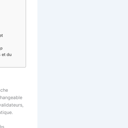
et
up
 et du
uche
changeable
alidateurs,
tique.
ès