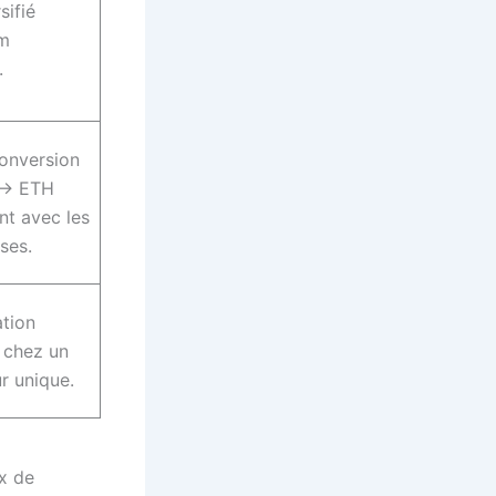
sifié
um
.
onversion
→ ETH
t avec les
ses.
tion
 chez un
r unique.
x de