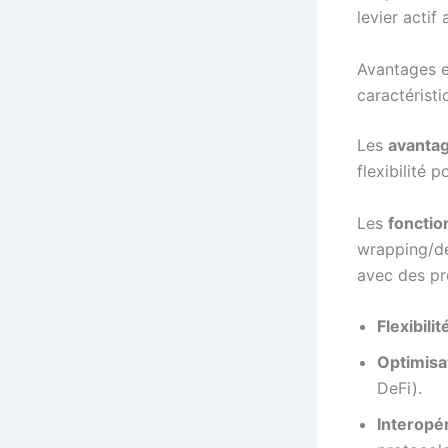
levier actif
Avantages e
caractéristi
Les
avanta
flexibilité 
Les
fonctio
wrapping/dé
avec des pr
Flexibilit
Optimisa
DeFi).
Interopér