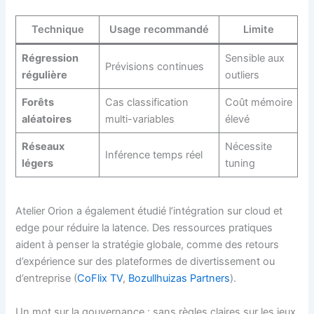
Technique
Usage recommandé
Limite
Régression
Sensible aux
Prévisions continues
régulière
outliers
Forêts
Cas classification
Coût mémoire
aléatoires
multi-variables
élevé
Réseaux
Nécessite
Inférence temps réel
légers
tuning
Atelier Orion a également étudié l’intégration sur cloud et
edge pour réduire la latence. Des ressources pratiques
aident à penser la stratégie globale, comme des retours
d’expérience sur des plateformes de divertissement ou
d’entreprise (
CoFlix TV
,
Bozullhuizas Partners
).
Un mot sur la gouvernance : sans règles claires sur les jeux