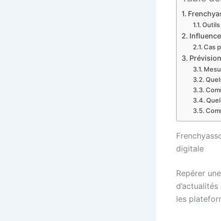
Frenchyas
Outils
Influence
Cas p
Prévisio
Mesur
Quel
Comm
Quel
Comm
Frenchyasso
digitale
Repérer un
d’actualités
les platefo