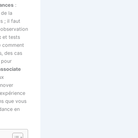
dances
:
 de la
 ; il faut
 observation
x
et tests
lle comment
s, des cas
s pour
ssociate
ux
nnover
 expérience
ons que vous
ndance en