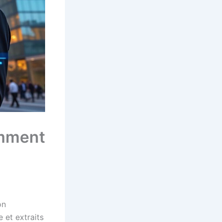
omment
on
 et extraits