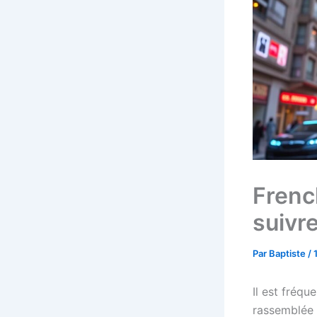
Frenc
suivr
Par
Baptiste
/
Il est fréqu
rassemblée a