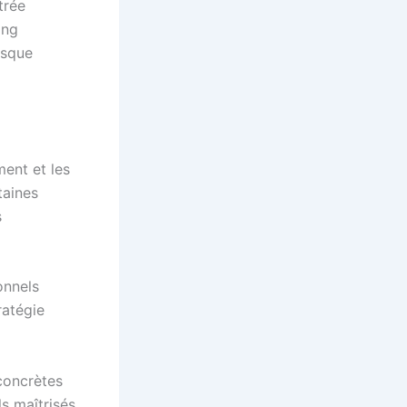
trée
ing
isque
ent et les
taines
s
onnels
ratégie
concrètes
ls maîtrisés