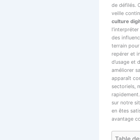
de défilés. 
veille conti
culture digi
l’interprét
des influen
terrain pou
repérer et i
d’usage et d
améliorer sa
apparaît co
sectoriels, 
rapidement.
sur notre si
en êtes sat
avantage co
Table de