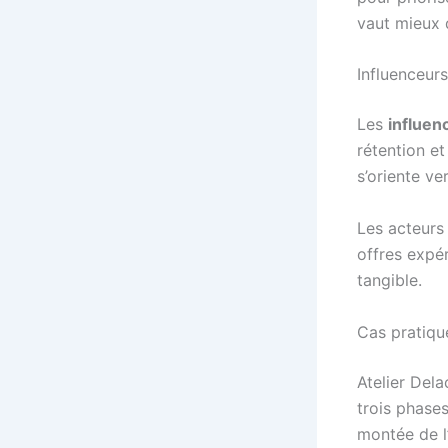
vaut mieux q
Influenceurs
Les
influen
rétention et
s’oriente ve
Les acteurs
offres expér
tangible.
Cas pratique
Atelier Dela
trois phases 
montée de l