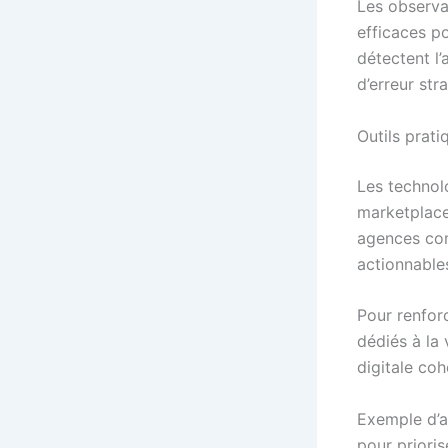
Les observat
efficaces po
détectent l’
d’erreur str
Outils prati
Les technol
marketplace
agences com
actionnable
Pour renforc
dédiés à la 
digitale co
Exemple d’a
pour prioris