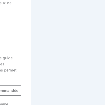
taux de
le guide
pes
des permet
commandée
maine