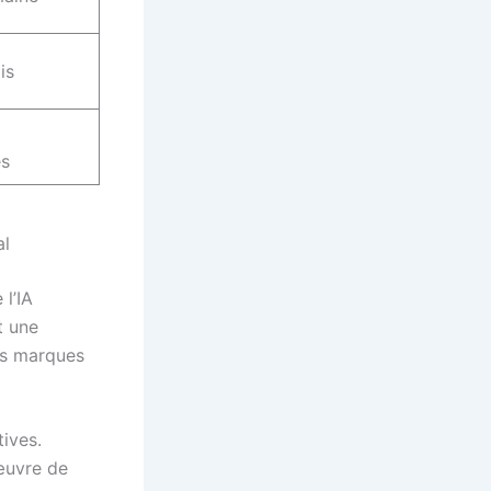
is
s
al
l’IA
t une
es marques
ives.
 œuvre de