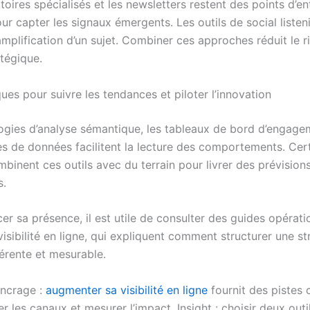
oires spécialisés et les newsletters restent des points d’en
ur capter les signaux émergents. Les outils de social listen
amplification d’un sujet. Combiner ces approches réduit le r
atégique.
ques pour suivre les tendances et piloter l’innovation
ogies d’analyse sémantique, les tableaux de bord d’engagem
s de données facilitent la lecture des comportements. Cer
binent ces outils avec du terrain pour livrer des prévision
s.
er sa présence, il est utile de consulter des guides opérati
visibilité en ligne, qui expliquent comment structurer une st
hérente et mesurable.
ncrage :
augmenter sa visibilité en ligne
fournit des pistes 
er les canaux et mesurer l’impact. Insight : choisir deux outi