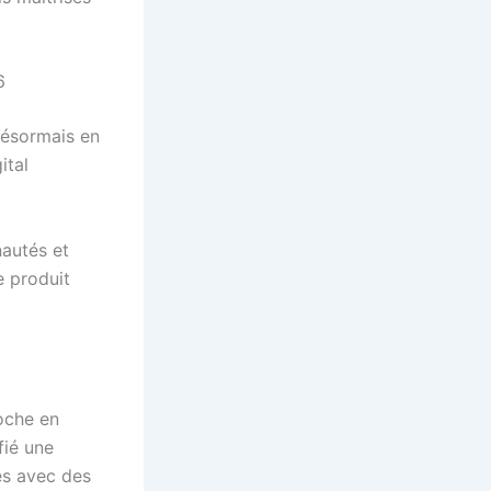
6
désormais en
ital
autés et
e produit
roche en
fié une
es avec des