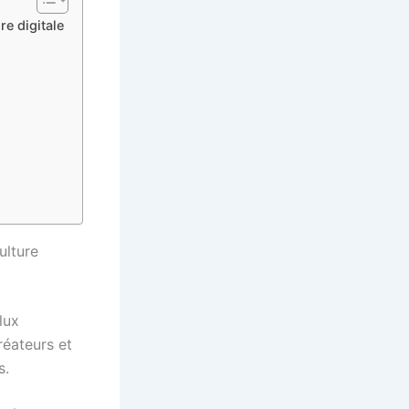
re digitale
ulture
lux
réateurs et
s.