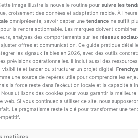
Cette image illustre la nouvelle routine pour
suivre les ten
nue, croisement des données et adaptation rapide. À l’heure
tale
omniprésente, savoir capter une
tendance
ne suffit plus
er pour la rendre actionnable. Les marques doivent combiner
ceurs, analyses des comportements sur les
réseaux sociau
r ajuster offres et communication. Ce guide pratique détai
ntégrer les signaux faibles en 2026, avec des outils concret
es prévisions opérationnelles. Il inclut aussi des ressource
 visibilité et lancer ou structurer un projet digital.
Frenchya
mme une source de repères utile pour comprendre les enje
mais la force reste dans l’exécution locale et la capacité à i
 Nous utilisons des cookies pour vous garantir la meilleure
te web. Si vous continuez à utiliser ce site, nous supposer
isfait. Le pragmatisme reste la clé pour transformer une te
mpétitif.
s matières