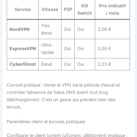
Kill
Prix indicatif
Service
Vitesse
P2P
Switch
/ mois
Très
NordVPN
Oui
Oui
3,09 €
élevé
Ultra-
ExpressVPN
Oui
Oui
2,09 €
rapide
CyberGhost
Élevé
Oui
Oui
2,03 €
Conseil pratique : tester le VPN via la période d’essai et
contrôler l’absence de fuites DNS avant tout long
téléchargement. C’est un geste qui prévient bien des
ennuis.
Paramètres client et bonnes pratiques
Configurer le client torrent (uTorrent, qBittorrent) implique :