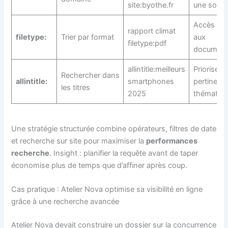
site:byothe.fr
une sourc
Accès dir
rapport climat
filetype:
Trier par format
aux
filetype:pdf
documen
allintitle:meilleurs
Priorise la
Rechercher dans
allintitle:
smartphones
pertinenc
les titres
2025
thématiq
Une stratégie structurée combine opérateurs, filtres de date
et recherche sur site pour maximiser la
performances
recherche
. Insight : planifier la requête avant de taper
économise plus de temps que d’affiner après coup.
Cas pratique : Atelier Nova optimise sa visibilité en ligne
grâce à une recherche avancée
Atelier Nova devait construire un dossier sur la concurrence