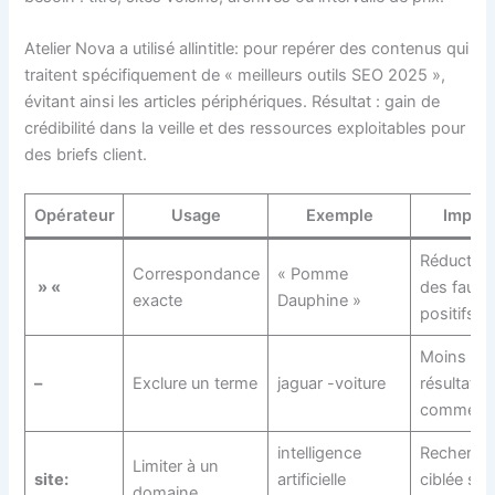
Atelier Nova a utilisé allintitle: pour repérer des contenus qui
traitent spécifiquement de « meilleurs outils SEO 2025 »,
évitant ainsi les articles périphériques. Résultat : gain de
crédibilité dans la veille et des ressources exploitables pour
des briefs client.
Opérateur
Usage
Exemple
Impac
Réduction
Correspondance
« Pomme
» «
des faux
exacte
Dauphine »
positifs
Moins de
–
Exclure un terme
jaguar -voiture
résultats
commerci
intelligence
Recherch
Limiter à un
site:
artificielle
ciblée sur
domaine