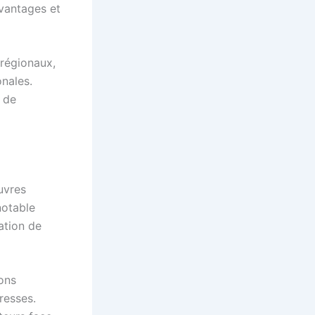
vantages et
 régionaux,
nales.
t de
uvres
notable
tation de
ions
dresses.