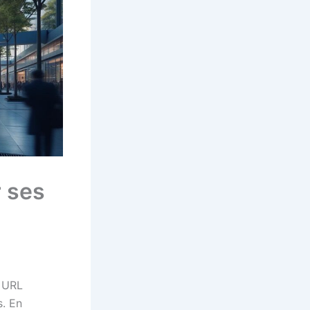
r ses
e URL
s. En