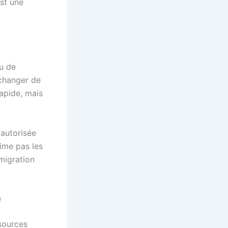
est une
u de
 changer de
apide, mais
 autorisée
ime pas les
 migration
e
 sources