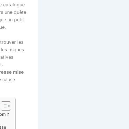
e catalogue
rs une quête
que un petit
ue.
trouver les
les risques.
natives
es
resse mise
e cause
com ?
esse