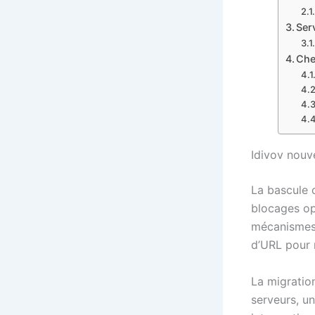
Ser
Che
Idivov nouv
La bascule o
blocages opé
mécanismes 
d’URL pour 
La migration
serveurs, un