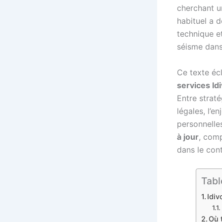
cherchant u
habituel a 
technique et
séisme dans
Ce texte éc
services Id
Entre straté
légales, l’e
personnelle
à jour
, com
dans le con
Tabl
Idiv
Où 