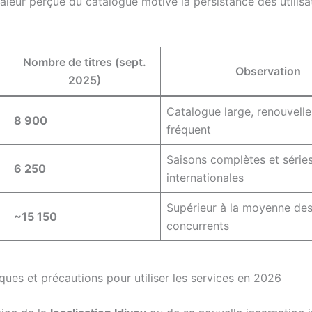
 valeur perçue du catalogue motive la persistance des utilis
Nombre de titres (sept.
Observation
2025)
Catalogue large, renouvell
8 900
fréquent
Saisons complètes et série
6 250
internationales
Supérieur à la moyenne de
~15 150
concurrents
sques et précautions pour utiliser les services en 2026