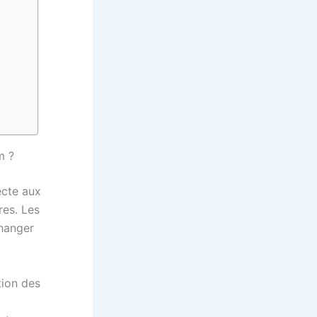
m ?
ecte aux
res. Les
changer
tion des