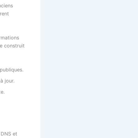
nciens
rent
ormations
se construit
 publiques.
 jour.
e.
s DNS et