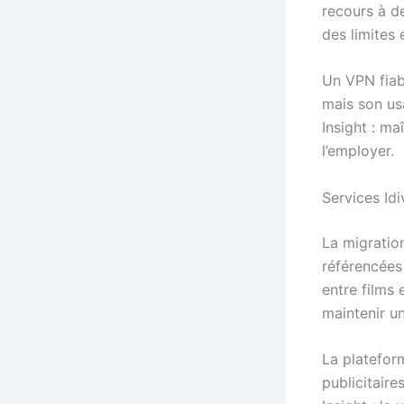
recours à d
des limites
Un VPN fiabl
mais son us
Insight : ma
l’employer.
Services Id
La migratio
référencées
entre films 
maintenir un
La plateform
publicitaires