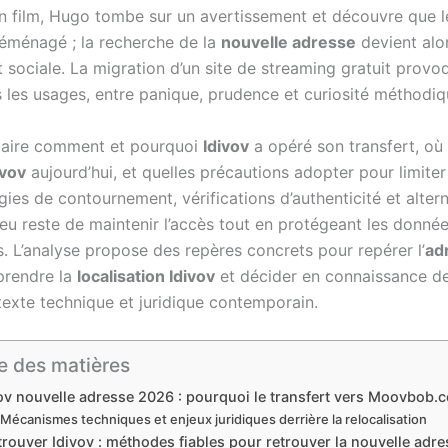
n film, Hugo tombe sur un avertissement et découvre que l
déménagé ; la recherche de la
nouvelle adresse
devient alo
 sociale. La migration d’un site de streaming gratuit provo
 les usages, entre panique, prudence et curiosité méthodiq
laire comment et pourquoi
Idivov
a opéré son transfert, où 
ivov
aujourd’hui, et quelles précautions adopter pour limiter 
gies de contournement, vérifications d’authenticité et alter
njeu reste de maintenir l’accès tout en protégeant les donné
s. L’analyse propose des repères concrets pour repérer l’
ad
prendre la
localisation Idivov
et décider en connaissance d
texte technique et juridique contemporain.
e des matières
ov nouvelle adresse 2026 : pourquoi le transfert vers Moovbob.
Mécanismes techniques et enjeux juridiques derrière la relocalisation
trouver Idivov : méthodes fiables pour retrouver la nouvelle adr