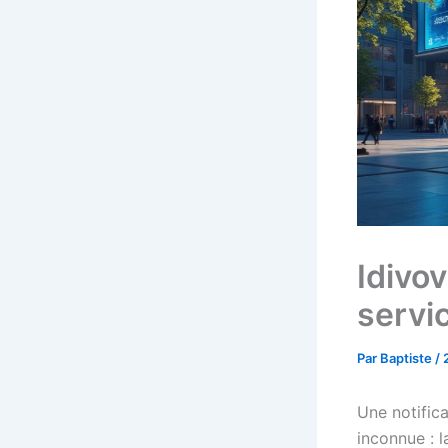
Idivov
servi
Par
Baptiste
/
Une notifica
inconnue : l