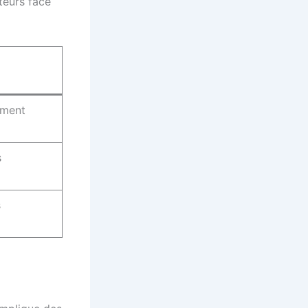
ateurs face
ement
s
s