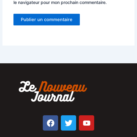
le navigateur pour mon prochain commentaire.
F
T
Y
a
w
o
c
i
u