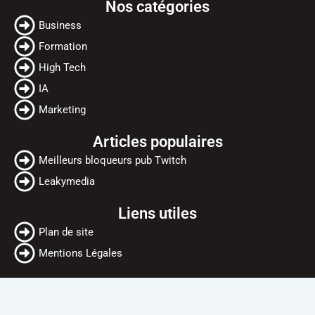
Nos catégories
e
t
t
b
t
u
Business
o
e
b
Formation
o
r
e
High Tech
k
IA
Marketing
Articles populaires
Meilleurs bloqueurs pub Twitch
Leakymedia
Liens utiles
Plan de site
Mentions Légales