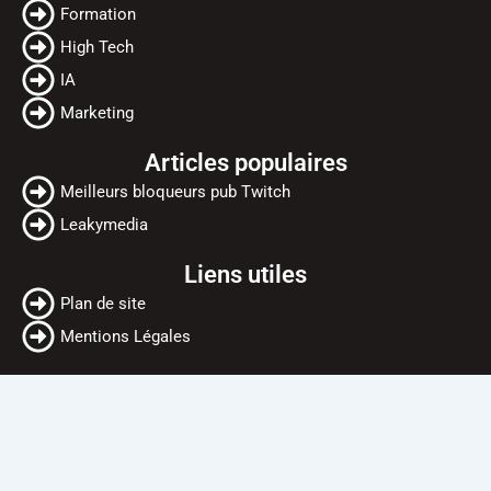
o
e
b
Formation
o
r
e
High Tech
k
IA
Marketing
Articles populaires
Meilleurs bloqueurs pub Twitch
Leakymedia
Liens utiles
Plan de site
Mentions Légales