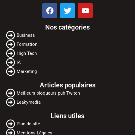
F
T
Y
a
w
o
c
i
u
Nos catégories
e
t
t
b
t
u
Business
o
e
b
Formation
o
r
e
High Tech
k
IA
Marketing
Articles populaires
Meilleurs bloqueurs pub Twitch
Leakymedia
Liens utiles
Plan de site
Mentions Légales