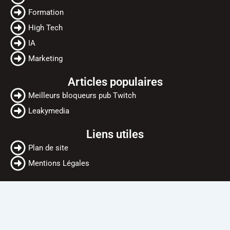
o
e
b
Formation
o
r
e
High Tech
k
IA
Marketing
Articles populaires
Meilleurs bloqueurs pub Twitch
Leakymedia
Liens utiles
Plan de site
Mentions Légales